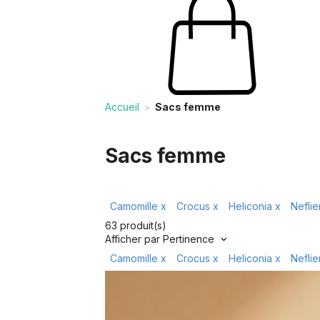
Accueil
Sacs femme
>
Sacs femme
Camomille
x
Crocus
x
Heliconia
x
Neflie
63 produit(s)
Afficher par
Pertinence
Camomille
x
Crocus
x
Heliconia
x
Neflie