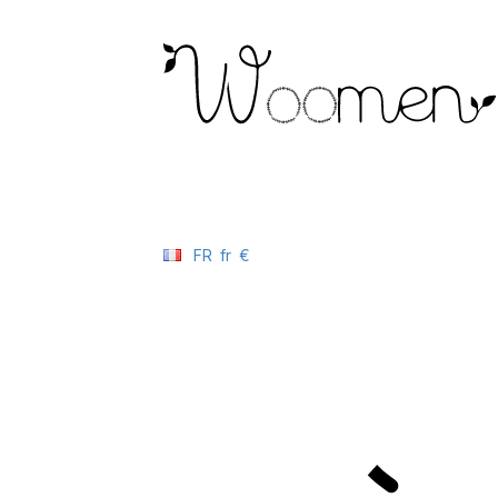
FR
fr
€