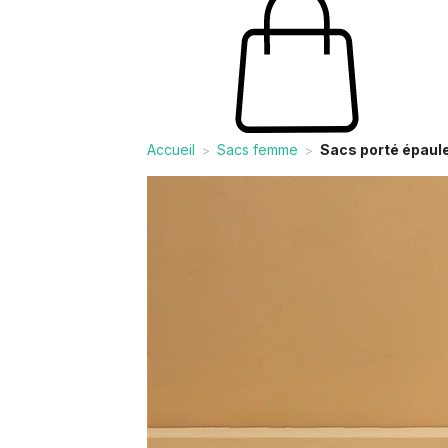
Accueil
Sacs femme
Sacs porté épaul
>
>