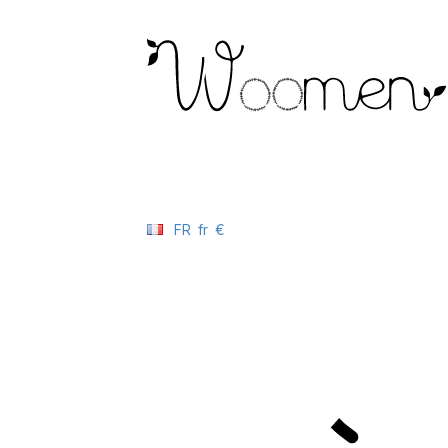
FR
fr
€