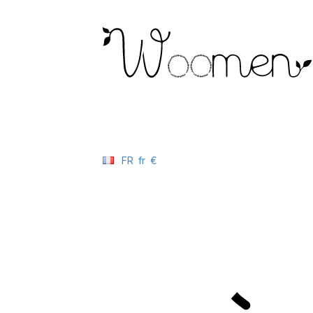
FR
fr
€