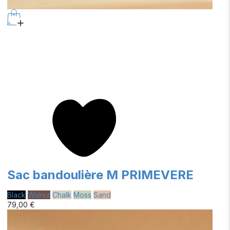
Sac bandoulière M PRIMEVERE
Black
Walnut
Chalk
Moss
Sand
79,00 €