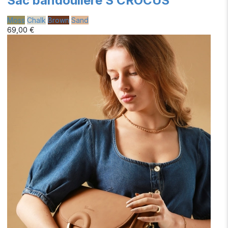
Sac bandoulière S CROCUS
Moss
Chalk
Brown
Sand
69,00 €