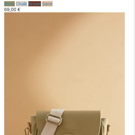
Moss
Chalk
Brown
Sand
69,00 €