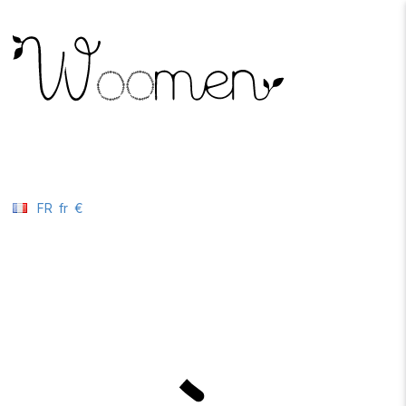
FR
fr
€