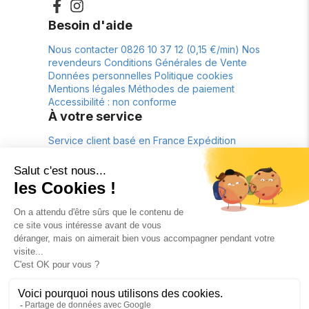
Besoin d'aide
Nous contacter
0826 10 37 12 (0,15 €/min)
Nos
revendeurs
Conditions Générales de Vente
Données personnelles
Politique cookies
Mentions légales
Méthodes de paiement
Accessibilité : non conforme
À votre service
Service client basé en France
Expédition
depuis la France
Livraison offerte*
Retour
gratuit pendant 30 jours*
À propos
La marque
Lookbook
fr
€
FR