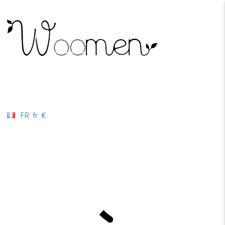
FR
fr
€