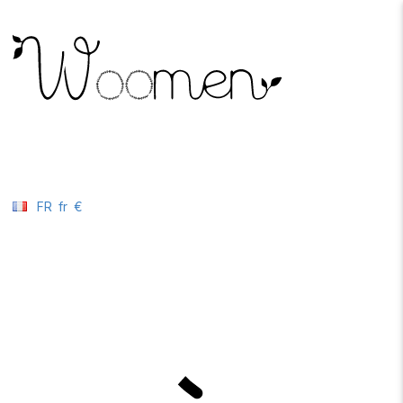
FR
fr
€