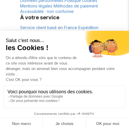
Données personnelles
Politique cookies
Mentions légales
Méthodes de paiement
Accessibilité : non conforme
À votre service
Service client basé en France
Expédition
depuis la France
Livraison offerte*
Retour
gratuit pendant 30 jours*
À propos
La marque
Lookbook
fr
€
FR
© Tous droits réservés 2026 - Woomen