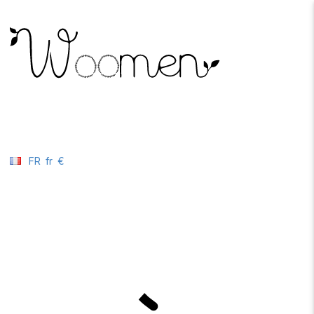
FR
fr
€