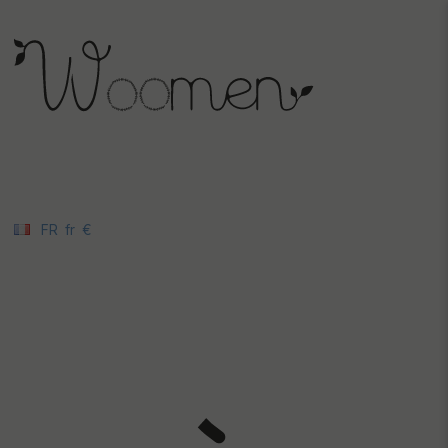
FR
fr
€