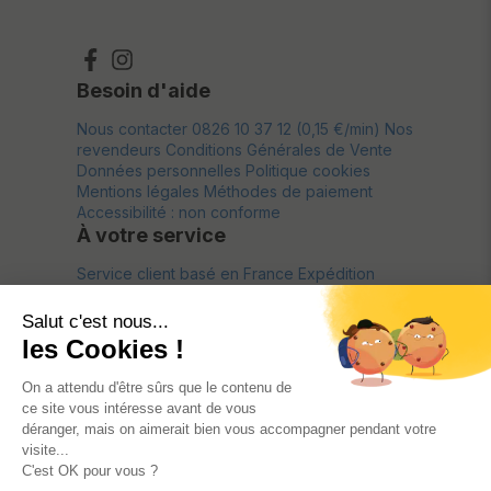
Besoin d'aide
Nous contacter
0826 10 37 12 (0,15 €/min)
Nos
revendeurs
Conditions Générales de Vente
Données personnelles
Politique cookies
Mentions légales
Méthodes de paiement
Accessibilité : non conforme
À votre service
Service client basé en France
Expédition
depuis la France
Livraison offerte*
Retour
gratuit pendant 30 jours*
À propos
La marque
Lookbook