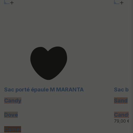
Sac porté épaule M MARANTA
Sac ba
Candy
Sand
Dove
Candy
79,00 €
Camel