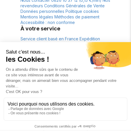
Nous contacter
0826 10 37 12 (0,15 €/min)
Nos
revendeurs
Conditions Générales de Vente
Données personnelles
Politique cookies
Mentions légales
Méthodes de paiement
Accessibilité : non conforme
À votre service
Service client basé en France
Expédition
depuis la France
Livraison offerte*
Retour
gratuit pendant 30 jours*
À propos
La marque
Lookbook
fr
€
FR
© Tous droits réservés 2026 - Woomen