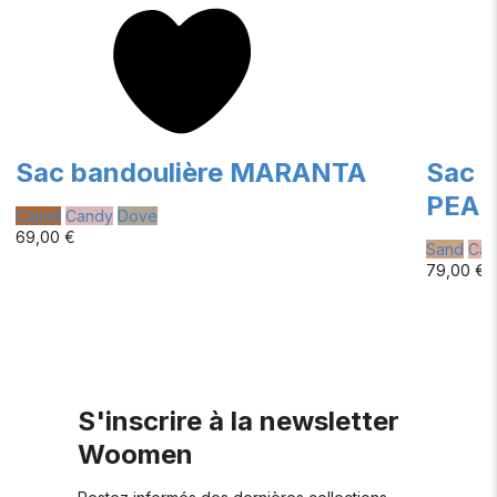
Sac bandoulière MARANTA
Sac b
PEAR
Camel
Candy
Dove
69,00 €
Sand
Can
79,00 €
S'inscrire à la newsletter
Woomen