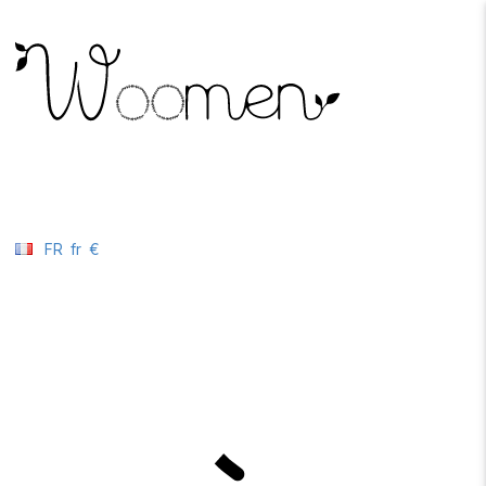
FR
fr
€