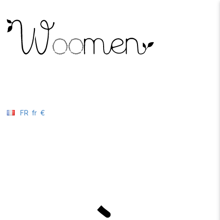
FR
fr
€