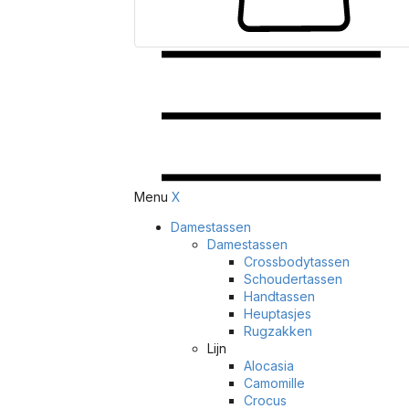
Menu
X
Damestassen
Damestassen
Crossbodytassen
Schoudertassen
Handtassen
Heuptasjes
Rugzakken
Lijn
Alocasia
Camomille
Crocus