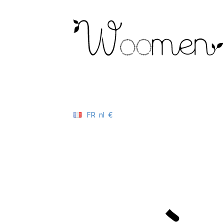
FR
nl
€