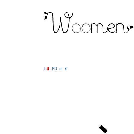
FR
nl
€