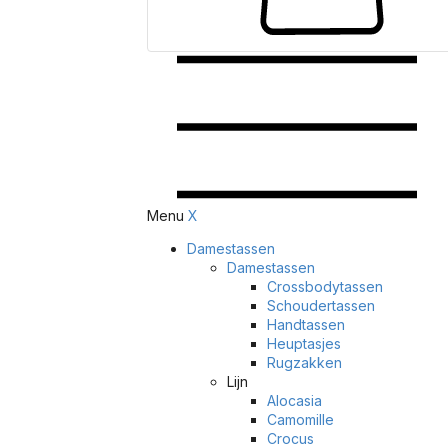
Menu
X
Damestassen
Damestassen
Crossbodytassen
Schoudertassen
Handtassen
Heuptasjes
Rugzakken
Lijn
Alocasia
Camomille
Crocus