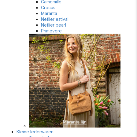
Camomille
Crocus
Maranta
Neflier estival
Neflier pearl
Primevere
Kleine lederwaren