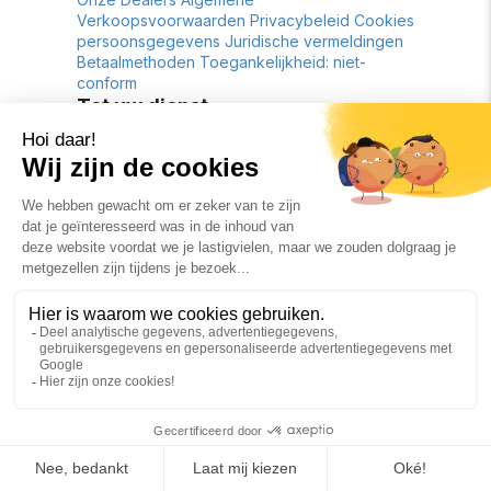
Verkoopsvoorwaarden
Privacybeleid
Cookies
persoonsgegevens
Juridische vermeldingen
Betaalmethoden
Toegankelijkheid: niet-
conform
Tot uw dienst
Retour tot 30 dagen
Gratis levering*
Betreffend
Geschiedenis
Contactformulier
Lookbook
nl
€
FR
© Copyright 2026 - Woomen