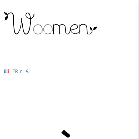
FR
nl
€