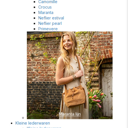
Camomille
Crocus
Maranta
Neflier estival
Neflier pearl
Primevere
Kleine lederwaren