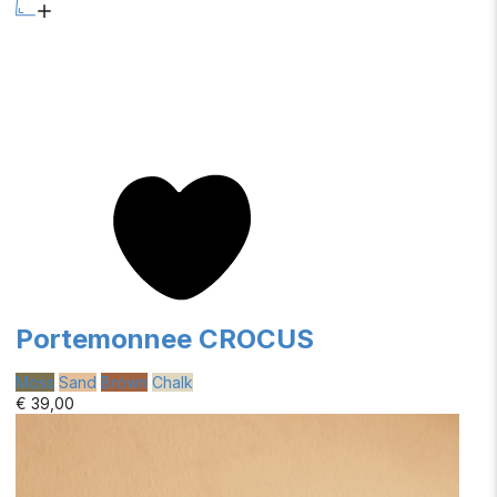
Portemonnee CROCUS
Moss
Sand
Brown
Chalk
€ 39,00