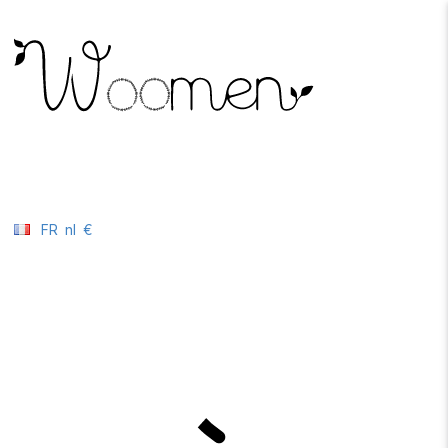
FR
nl
€