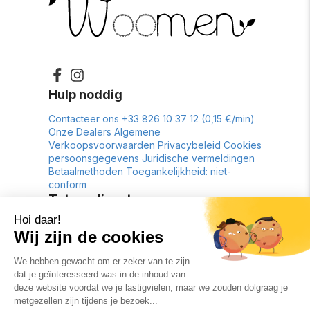
Hulp noddig
Contacteer ons
+33 826 10 37 12 (0,15 €/min)
Onze Dealers
Algemene
Verkoopsvoorwaarden
Privacybeleid
Cookies
persoonsgegevens
Juridische vermeldingen
Betaalmethoden
Toegankelijkheid: niet-
conform
Tot uw dienst
Retour tot 30 dagen
Gratis levering*
Betreffend
Geschiedenis
Contactformulier
Lookbook