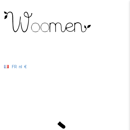
FR
nl
€