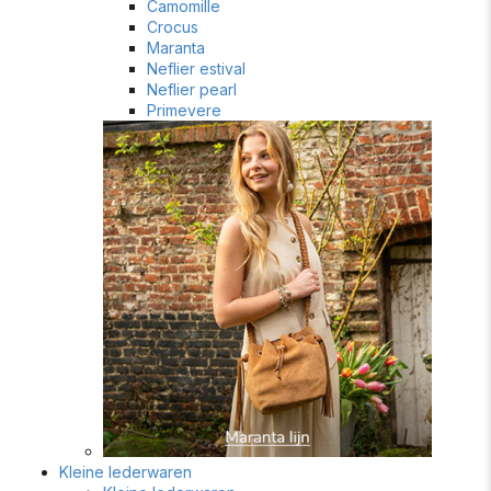
Camomille
Crocus
Maranta
Neflier estival
Neflier pearl
Primevere
Kleine lederwaren