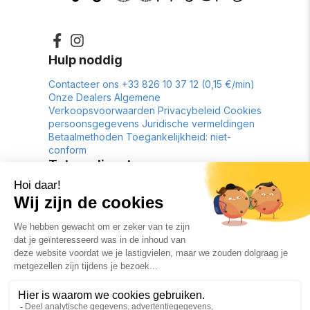
Hulp noddig
Contacteer ons
+33 826 10 37 12 (0,15 €/min)
Onze Dealers
Algemene
Verkoopsvoorwaarden
Privacybeleid
Cookies
persoonsgegevens
Juridische vermeldingen
Betaalmethoden
Toegankelijkheid: niet-
conform
Tot uw dienst
Retour tot 30 dagen
Gratis levering*
Betreffend
Geschiedenis
Contactformulier
Lookbook
nl
€
FR