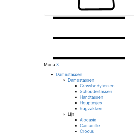
Menu
X
Damestassen
Damestassen
Crossbodytassen
Schoudertassen
Handtassen
Heuptasjes
Rugzakken
Lijn
Alocasia
Camomille
Crocus