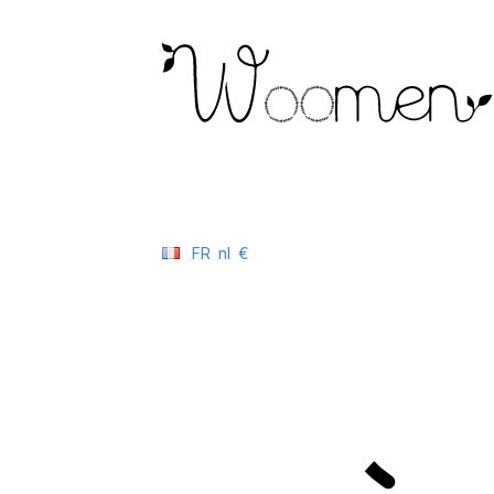
FR
nl
€