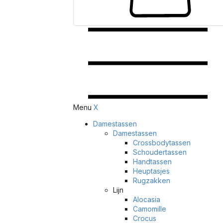
Menu
X
Damestassen
Damestassen
Crossbodytassen
Schoudertassen
Handtassen
Heuptasjes
Rugzakken
Lijn
Alocasia
Camomille
Crocus