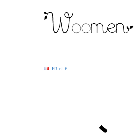
FR
nl
€